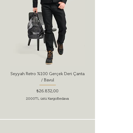
Seyyah Retro %100 Gerçek Deri Çanta
Red Wing Shoes Style 
/ Bavul
Fiyat
₺26.832,00
2000TL üstü KargoBedava