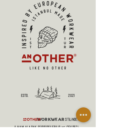
estd.
2021
workwear
,
stilinden
ilham alaRAK sürdürülebilir
çevreci
ve