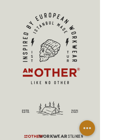
estd.
2021
workwear
,
stilinden