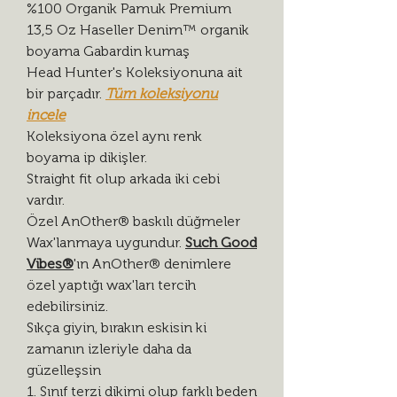
%100 Organik Pamuk Premium
13,5 Oz Haseller Denim™ organik
boyama Gabardin kumaş
Head Hunter's Koleksiyonuna ait
bir parçadır.
Tüm koleksiyonu
incele
Koleksiyona özel aynı renk
boyama ip dikişler.
Straight fit olup arkada iki cebi
vardır.
Özel AnOther® baskılı düğmeler
Wax'lanmaya uygundur.
Such Good
Vibes®
'
ın AnOther® denimlere
özel yaptığı wax'ları tercih
edebilirsiniz.
Sıkça giyin, bırakın eskisin ki
zamanın izleriyle daha da
güzelleşsin
1. Sınıf terzi dikimi olup farklı beden