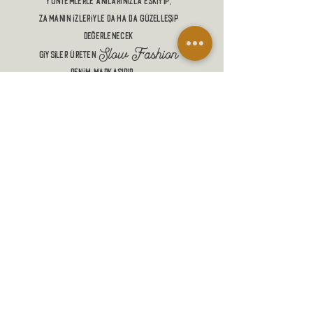
yöntemlerle anılarınızla eskiyip,
zamanın izleriyle DAHA DA güzelleŞİP
DEĞERLENECEK
Slow Fashion
giysiler üreten
denim markasıdır.
ALIŞVERİŞ
MANİFESTO
MESAFELİ SATIŞ SÖZLEŞMESİ
GÖNDERİM VE İADELER
GİZLİLİK POLİTİKASI
İLETİŞİM
SADAKAT PROGRAMI
SSS
BLOG