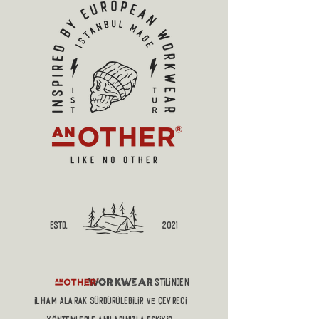
estd.
2021
workwear
,
stilinden
ilham alaRAK sürdürülebilir
çevreci
ve