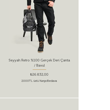
Seyyah Retro %100 Gerçek Deri Çanta
Red Wing Shoes Style 
/ Bavul
Fiyat
₺26.832,00
2000TL üstü KargoBedava