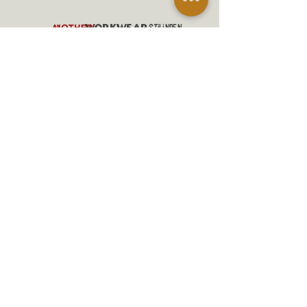
workwear
,
stilinden
ilham alaRAK sürdürülebilir
çevreci
ve
yöntemlerle anılarınızla eskiyip,
zamanın izleriyle DAHA DA güzelleŞİP
DEĞERLENECEK
Slow Fashion
giysiler üreten
denim markasıdır.
ALIŞVERİŞ
MANİFESTO
MESAFELİ SATIŞ SÖZLEŞMESİ
GÖNDERİM VE İADELER
GİZLİLİK POLİTİKASI
İLETİŞİM