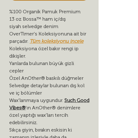
%100 Organik Pamuk Premium
13 oz Bossa™ ham iç/dış
siyah selvedge denim
OverTimer's Koleksiyonuna ait bir
parçadır.
Tüm koleksiyonu incele
Koleksiyona özel bakır rengi ip
dikişler.
Yanlarda bulunan büyük gizli
cepler
Özel AnOther® baskılı düğmeler
Selvedge detaylar bulunan dış kol
ve iç bölümler
Wax'lanmaya uygundur.
Such Good
Vibes®
'ın AnOther® denimlere
özel yaptığı wax'ları tercih
edebilirsiniz.
Sıkça giyin, bırakın eskisin ki
zamanın izleriyle daha da