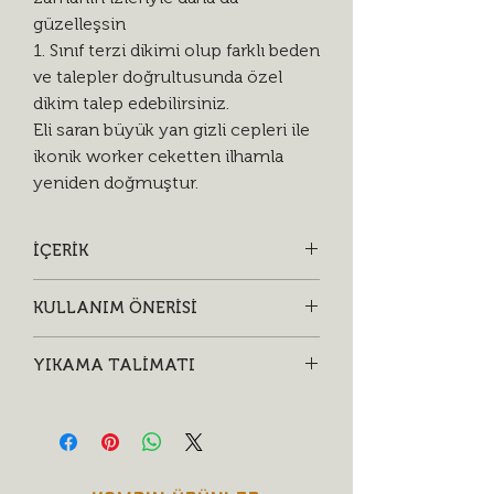
güzelleşsin
1. Sınıf terzi dikimi olup farklı beden
ve talepler doğrultusunda özel
dikim talep edebilirsiniz.
Eli saran büyük yan gizli cepleri ile
ikonik worker ceketten ilhamla
yeniden doğmuştur.
İÇERİK
• %100 Organik Pamuk Premium 13 oz
KULLANIM ÖNERİSİ
Bossa™ ham iç/dış siyah selvedge
denim
• Sıkça giyin, bırakın eskisin ki zamanın
• Özel AnOther® baskılı metal düğme
YIKAMA TALİMATI
izleriyle daha da güzelleşsin.
• Üstün kalite gerçek deri sırt etiketi
• Sadece gerektiğinde soğuk suda
yakın renklerle ters yüz ederek hafif
deterjanla yıkayın.
• Sık yıkamayarak ürünü doğal ağartın.