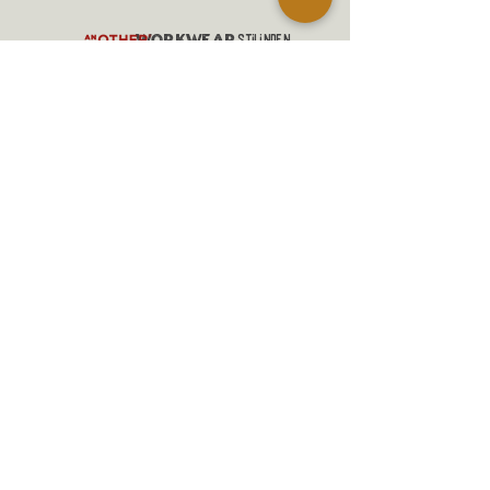
workwear
,
stilinden
ilham alaRAK sürdürülebilir
çevreci
ve
yöntemlerle anılarınızla eskiyip,
zamanın izleriyle DAHA DA güzelleŞİP
DEĞERLENECEK
Slow Fashion
giysiler üreten
denim markasıdır.
ALIŞVERİŞ
MANİFESTO
MESAFELİ SATIŞ SÖZLEŞMESİ
GÖNDERİM VE İADELER
GİZLİLİK POLİTİKASI
İLETİŞİM