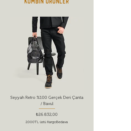
Kombin Ürünler
deterjanları tercih etmeyin.
Seyyah Retro %100 Gerçek Deri Çanta
Red Wing Shoes Style 
/ Bavul
Fiyat
₺26.832,00
2000TL üstü KargoBedava