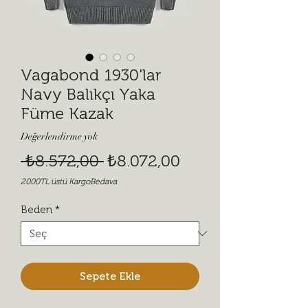
Vagabond 1930'lar
Navy Balıkçı Yaka
Füme Kazak
Değerlendirme yok
Normal Fiyat
İndirimli Fiyat
 ₺8.572,00 
₺8.072,00
2000TL üstü KargoBedava
Beden
*
Sepete Ekle