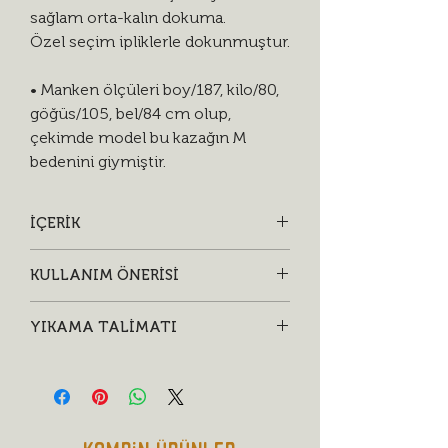
sağlam orta-kalın dokuma.
Özel seçim ipliklerle dokunmuştur.
• Manken ölçüleri boy/187, kilo/80,
göğüs/105, bel/84 cm olup,
çekimde model bu kazağın M
bedenini giymiştir.
İÇERİK
• %80 organik yün, %20 geri dönüşüm
KULLANIM ÖNERİSİ
yün malzeme
• Özel tasarım dokuma etiket
• Daha rahat kullanım için İtalyan
YIKAMA TALİMATI
reglann kol tasarımı tercih edilmiştir.
• AnOther selvedge denimlerle
• Kurutucuda düşük ısıda, tercihen ise
oldukça uyumlu tarzdadır.
sererek kurutun.
• Uzun ömürlü kullanım için ağır
kimyasal ve klor içeren