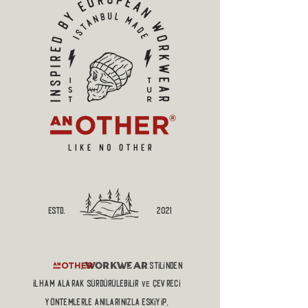
estd.
2021
workwear
,
stilinden
ilham alaRAK sürdürülebilir
çevreci
ve
yöntemlerle anılarınızla eskiyip,