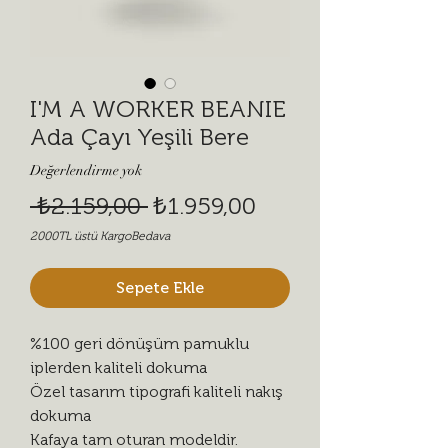
I'M A WORKER BEANIE
Ada Çayı Yeşili Bere
Değerlendirme yok
Normal Fiyat
İndirimli Fiyat
 ₺2.159,00 
₺1.959,00
2000TL üstü KargoBedava
Sepete Ekle
%100 geri dönüşüm pamuklu
iplerden kaliteli dokuma
Özel tasarım tipografi kaliteli nakış
dokuma
Kafaya tam oturan modeldir.