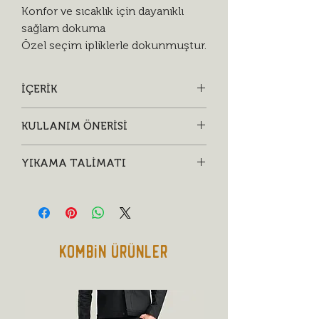
Konfor ve sıcaklık için dayanıklı
sağlam dokuma
Özel seçim ipliklerle dokunmuştur.
İÇERİK
• %100 geri dönüşüm
KULLANIM ÖNERİSİ
pamuklu malzeme
• Özel tasarım kaliteli nakış dokuma
• Ucundan katlayarak takabilirsiniz.
YIKAMA TALİMATI
• Kafanıza tam oturacak şekilde
kullanmanız önerilir.
• Kurutucuda düşük ısıda, tercihen ise
sererek kurutun.
• Uzun ömürlü kullanım için ağır
kimyasal ve klor içeren
Kombin Ürünler
deterjanları tercih etmeyin.