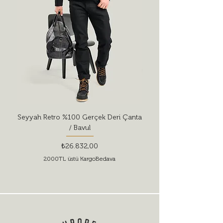
Seyyah Retro %100 Gerçek Deri Çanta
Red Wing Shoes Style 
/ Bavul
Fiyat
₺26.832,00
2000TL üstü KargoBedava