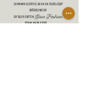
zamanın izleriyle DAHA DA güzelleŞİP
DEĞERLENECEK
Slow Fashion
giysiler üreten
denim markasıdır.
ALIŞVERİŞ
MANİFESTO
MESAFELİ SATIŞ SÖZLEŞMESİ
GÖNDERİM VE İADELER
GİZLİLİK POLİTİKASI
İLETİŞİM
SADAKAT PROGRAMI
SSS
BLOG