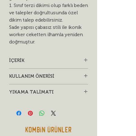
1. Sınıf terzi dikimi olup farklı beden
ve talepler doğrultusunda özel
dikim talep edebilirsiniz.
Sade yapısı çabasız stili ile ikonik
worker ceketten ilhamla yeniden
doğmuştur.
İÇERİK
• %100 Organik Pamuk Premium 13,5
KULLANIM ÖNERİSİ
Oz Haseller Denim™ organik
boyama Gabardin kumaş
• Sıkça giyin, bırakın eskisin ki zamanın
• Özel AnOther® baskılı metal rivet ve
YIKAMA TALİMATI
izleriyle daha da güzelleşsin.
metal düğme
• Sadece gerektiğinde soğuk suda
• Özel dokuma sırt etiketi
yakın renklerle ters yüz ederek hafif
deterjanla yıkayın.
• Sık yıkamayarak ürünü doğal ağartın.
Kombin Ürünler
• Kurutucuda düşük ısıda, tercihen ise