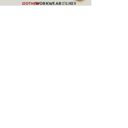
workwear
,
stilinden
ilham alaRAK sürdürülebilir
çevreci
ve
yöntemlerle anılarınızla eskiyip,
zamanın izleriyle DAHA DA güzelleŞİP
DEĞERLENECEK
Slow Fashion
giysiler üreten
denim markasıdır.
ALIŞVERİŞ
MANİFESTO
MESAFELİ SATIŞ SÖZLEŞMESİ
GÖNDERİM VE İADELER
GİZLİLİK POLİTİKASI
İLETİŞİM
SADAKAT PROGRAMI