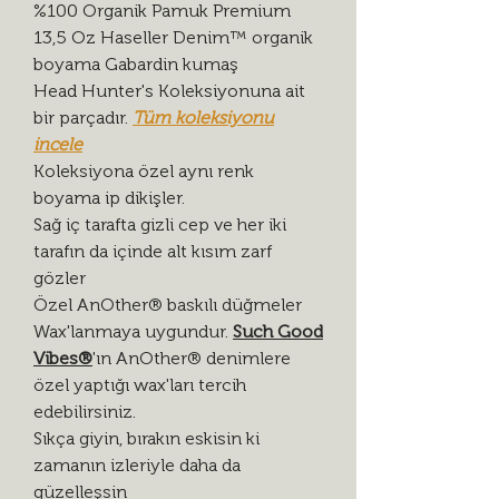
%100 Organik Pamuk Premium
13,5 Oz Haseller Denim™ organik
boyama Gabardin kumaş
Head Hunter's Koleksiyonuna ait
bir parçadır.
Tüm koleksiyonu
incele
Koleksiyona özel aynı renk
boyama ip dikişler.
Sağ iç tarafta gizli cep ve her iki
tarafın da içinde alt kısım zarf
gözler
Özel AnOther® baskılı düğmeler
Wax'lanmaya uygundur.
Such Good
Vibes®
'ın AnOther® denimlere
özel yaptığı wax'ları tercih
edebilirsiniz.
Sıkça giyin, bırakın eskisin ki
zamanın izleriyle daha da
güzelleşsin