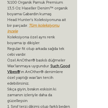
%100 Organik Pamuk Premium
13,5 Oz Haseller Denim™ organik
boyama Gabardin kumaş
Head Hunter's Koleksiyonuna ait
bir parçadır.
Tüm koleksiyonu
incele
Koleksiyona özel aynı renk
boyama ip dikişler.
Regular fit olup arkada sağda tek
cebi vardır.
Özel AnOther® baskılı düğmeler
Wax'lanmaya uygundur.
Such Good
Vibes®
'ın AnOther® denimlere
özel yaptığı wax'ları tercih
edebilirsiniz.
Sıkça giyin, bırakın eskisin ki
zamanın izleriyle daha da
güzelleşsin
1. Sınıf terzi dikimi olup farklı beden