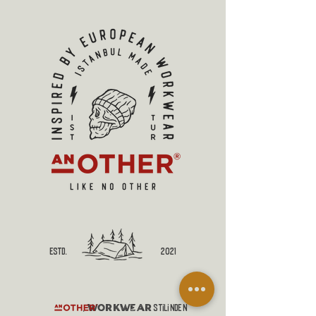
estd.
2021
workwear
,
stilinden