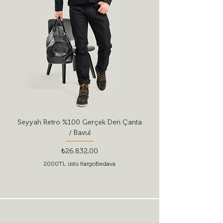
Seyyah Retro %100 Gerçek Deri Çanta
Red Wing Shoes Style 
/ Bavul
Fiyat
₺26.832,00
2000TL üstü KargoBedava