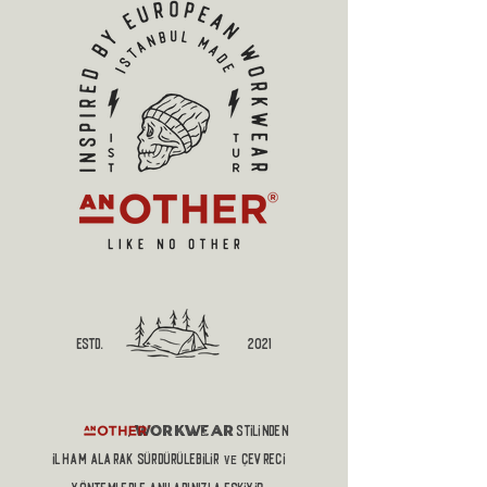
estd.
2021
workwear
,
stilinden
ilham alaRAK sürdürülebilir
çevreci
ve