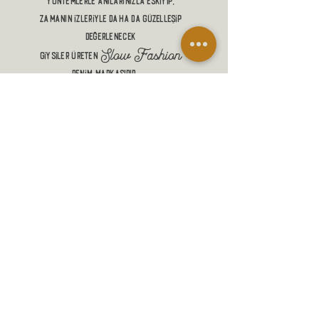
yöntemlerle anılarınızla eskiyip,
zamanın izleriyle DAHA DA güzelleŞİP
DEĞERLENECEK
Slow Fashion
giysiler üreten
denim markasıdır.
ALIŞVERİŞ
MANİFESTO
MESAFELİ SATIŞ SÖZLEŞMESİ
GÖNDERİM VE İADELER
GİZLİLİK POLİTİKASI
İLETİŞİM
SADAKAT PROGRAMI
SSS
BLOG