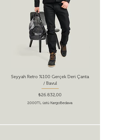
Seyyah Retro %100 Gerçek Deri Çanta
Red Wing Shoes Style 
/ Bavul
Fiyat
₺26.832,00
2000TL üstü KargoBedava