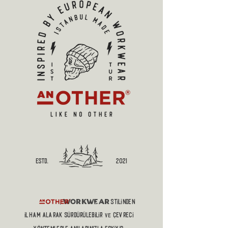
estd.
2021
workwear
,
stilinden
ilham alaRAK sürdürülebilir
çevreci
ve