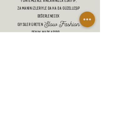
yöntemlerle anılarınızla eskiyip,
zamanın izleriyle DAHA DA güzelleŞİP
DEĞERLENECEK
Slow Fashion
giysiler üreten
denim markasıdır.
ALIŞVERİŞ
MANİFESTO
MESAFELİ SATIŞ SÖZLEŞMESİ
GÖNDERİM VE İADELER
GİZLİLİK POLİTİKASI
İLETİŞİM
SADAKAT PROGRAMI
SSS
BLOG