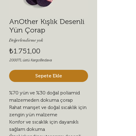
AnOther Kışlık Desenli
Yün Çorap
Değerlendirme yok
Fiyat
₺1.751,00
2000TL üstü KargoBedava
Sepete Ekle
%70 yün ve %30 doğal poliamid
malzemeden dokuma çorap
Rahat manşet ve doğal sıcaklık için
zengin yün malzeme
Konfor ve sıcaklık için dayanıklı
sağlam dokuma