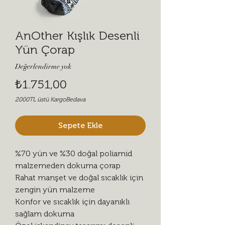
AnOther Kışlık Desenli
Yün Çorap
Değerlendirme yok
Fiyat
₺1.751,00
2000TL üstü KargoBedava
Sepete Ekle
%70 yün ve %30 doğal poliamid
malzemeden dokuma çorap
Rahat manşet ve doğal sıcaklık için
zengin yün malzeme
Konfor ve sıcaklık için dayanıklı
sağlam dokuma