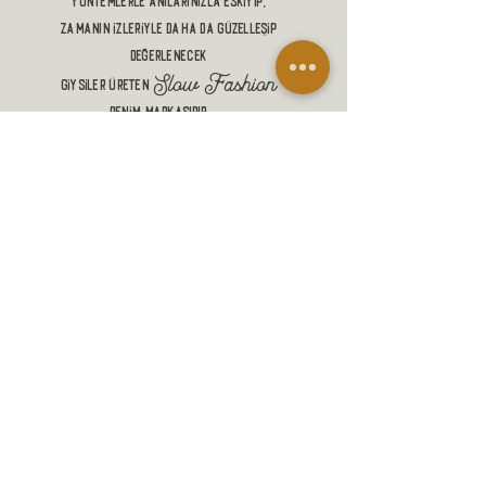
yöntemlerle anılarınızla eskiyip,
zamanın izleriyle DAHA DA güzelleŞİP
DEĞERLENECEK
Slow Fashion
giysiler üreten
denim markasıdır.
ALIŞVERİŞ
MANİFESTO
MESAFELİ SATIŞ SÖZLEŞMESİ
GÖNDERİM VE İADELER
GİZLİLİK POLİTİKASI
İLETİŞİM
SADAKAT PROGRAMI
SSS
BLOG