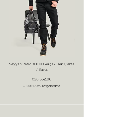
Seyyah Retro %100 Gerçek Deri Çanta
Red Wing Shoes Style 
/ Bavul
Fiyat
₺26.832,00
2000TL üstü KargoBedava