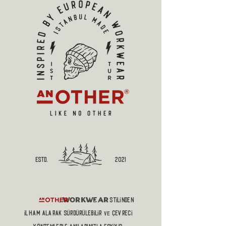
estd.
2021
workwear
,
stilinden
ilham alaRAK sürdürülebilir
çevreci
ve