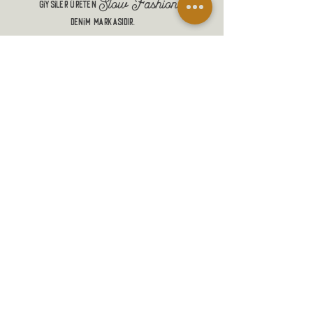
Slow Fashion
giysiler üreten
denim markasıdır.
ALIŞVERİŞ
MANİFESTO
MESAFELİ SATIŞ SÖZLEŞMESİ
GÖNDERİM VE İADELER
GİZLİLİK POLİTİKASI
İLETİŞİM
SADAKAT PROGRAMI
SSS
BLOG