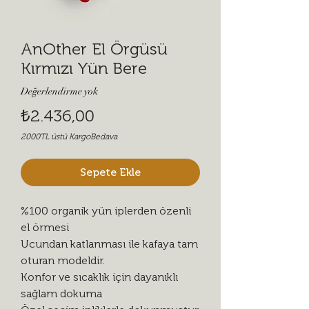
AnOther El Örgüsü
Kırmızı Yün Bere
Değerlendirme yok
Fiyat
₺2.436,00
2000TL üstü KargoBedava
Sepete Ekle
%100 organik yün iplerden özenli
el örmesi
Ucundan katlanması ile kafaya tam
oturan modeldir.
Konfor ve sıcaklık için dayanıklı
sağlam dokuma