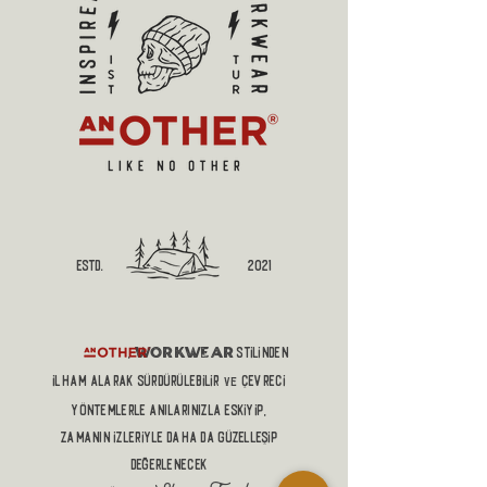
estd.
2021
workwear
,
stilinden
ilham alaRAK sürdürülebilir
çevreci
ve
yöntemlerle anılarınızla eskiyip,
zamanın izleriyle DAHA DA güzelleŞİP
DEĞERLENECEK