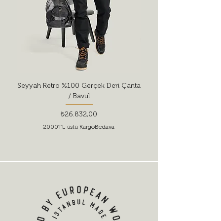
Seyyah Retro %100 Gerçek Deri Çanta
Red Wing Shoes Style 
/ Bavul
Fiyat
₺26.832,00
2000TL üstü KargoBedava