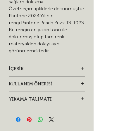
sağlam dokuma
Özel seçim ipliklerle dokunmuştur.
Pantone 2024 Yılının
rengi Pantone Peach Fuzz 13-1023.
Bu rengin en yakın tonu ile
dokunmuş olup tam renk
materyalden dolayı aynı
görünmemektedir.
İÇERİK
• %100 organik yün malzeme
KULLANIM ÖNERİSİ
• Özel tasarım dokuma etiket
• Ucundan katlayarak takabilirsiniz.
YIKAMA TALİMATI
• Kafanıza tam oturacak şekilde
kullanmanız önerilir.
• Kurutucuda düşük ısıda, tercihen ise
sererek kurutun.
• Uzun ömürlü kullanım için ağır
kimyasal ve klor içeren