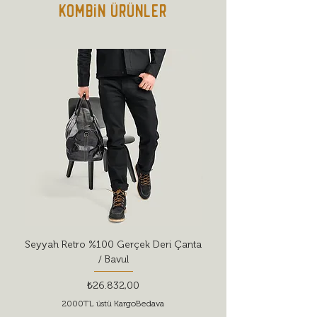
Kombin Ürünler
deterjanları tercih etmeyin.
Seyyah Retro %100 Gerçek Deri Çanta
Red Wing Shoes Style 
/ Bavul
Fiyat
₺26.832,00
2000TL üstü KargoBedava