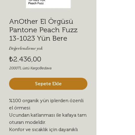
AnOther El Örgüsü
Pantone Peach Fuzz
13-1023 Yün Bere
Değerlendirme yok
Fiyat
₺2.436,00
2000TL üstü KargoBedava
Sepete Ekle
%100 organik yün iplerden özenli
el örmesi
Ucundan katlanması ile kafaya tam
oturan modeldir.
Konfor ve sıcaklık için dayanıklı