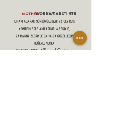
workwear
,
stilinden
ilham alaRAK sürdürülebilir
çevreci
ve
yöntemlerle anılarınızla eskiyip,
zamanın izleriyle DAHA DA güzelleŞİP
DEĞERLENECEK
Slow Fashion
giysiler üreten
denim markasıdır.
ALIŞVERİŞ
MANİFESTO
MESAFELİ SATIŞ SÖZLEŞMESİ
GÖNDERİM VE İADELER
GİZLİLİK POLİTİKASI
İLETİŞİM